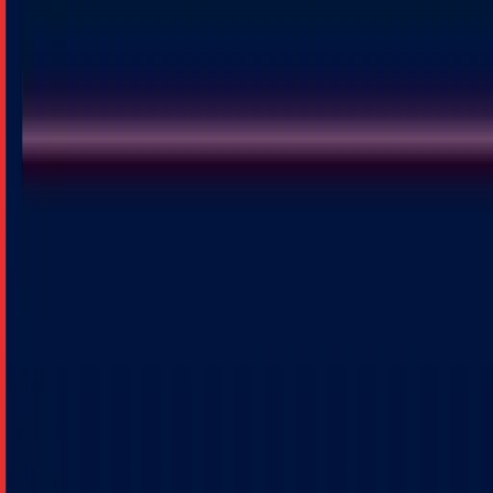
United states
Canada
Mexico
Europe
Uk
United kingdom
Germany
France
Italy
Spain
Poland
Netherlands
Asia Pacific
China
Japan