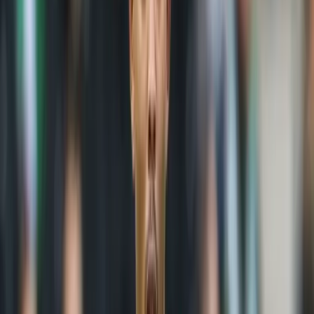
trận giằng co hay một chiều, thay vì chỉ chờ kết quả cuối
hiện lên màn hình.
Những tín hiệu trước trận đáng để mắt
nhất
Tình hình nhân sự: ai chấn thương, ai treo giò, ai vừa trở
lại
Thành tích đối đầu trực tiếp gần đây, lọc bỏ các trận quá
cũ ít giá trị
Quãng nghỉ giữa hai trận, dấu hiệu của thể lực và xoay
tua đội hình
Vai trò của những cầu thủ vắng mặt, ai dễ thay thế, ai
không có người gánh
Tỷ số live mở màn trên Rivo25, đối chiếu nhanh với kỳ
vọng để không bám phán đoán cũ một cách máy móc
Động lực thi đấu, vị trí trên bảng xếp hạng và tham vọng