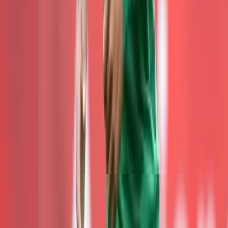
Read Article →
Filed Under
#
rivo25
#
trực tiếp bóng đá
#
soi kèo
#
kèo châu Á
#
lịch thi
đấu
#
V-League
#
seo-quarantine
Content Index
Latest Articles
online casino Philippines
GCash casino Philippines
Jili slots Philippines
online bingo Philippines
casino bonus Philippines
casino game reviews
casino promotions Philippines
SỔ MẪU DM
PH SLOT BENCHMARK REGISTRY · BINGO · LIVE · 21+
A Philippine slot, bingo and live-dealer benchmark registry. Every
observed RTP, cash-out timing and bingo room stat is measured
on a rolling 90-day window and published for 21+ Filipino players.