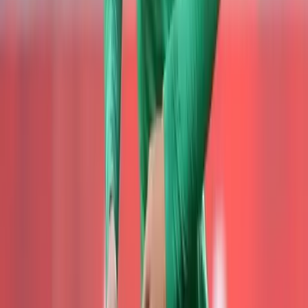
Read Article →
06
Việt Nam vs Campuchia ASEAN Cup 2026: Vì Sao Kim
Sang-sik Cần Ngôi Nhất Bảng
Read Article →
06
Xem bóng đá trực tuyến La Liga 2026/27: lịch khai mạc, El
Clásico Real Madrid – Barcelona
Read Article →
06
Bán Kết ASEAN Cup 2026: Lịch Thi Đấu, Thể Thức Và Đối
Thủ Chờ Việt Nam