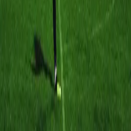
Bán Kết ASEAN Cup 2026: Lịch Thi Đấu, Thể Thức Và Đối
Thủ Chờ Việt Nam
Read Article →
Filed Under
#
news
#
vn83261
#
evidence-review
#
seo-quarantine
Content Index
Latest Articles
online casino Philippines
GCash casino Philippines
Jili slots Philippines
online bingo Philippines
casino bonus Philippines
casino game reviews
casino promotions Philippines
SỔ MẪU DM
PH SLOT BENCHMARK REGISTRY · BINGO · LIVE · 21+
A Philippine slot, bingo and live-dealer benchmark registry. Every