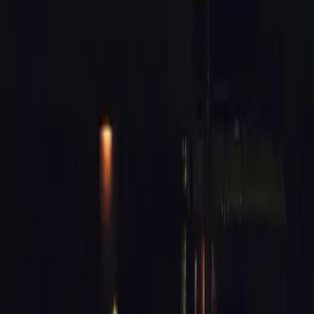
New zealand
Singapore
India
Middle East
Uae
Saudi arabia
Middle east
View All Served Markets →
About the Author
S
Sổ Mẫu DM
Editorial Team
Recent Dispatches