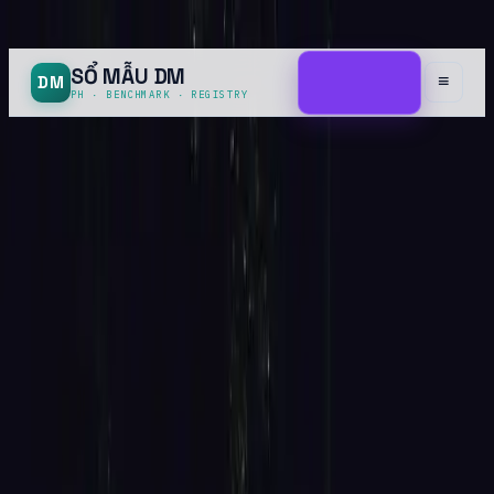
▣
Super Ace · Jili
97.02% · 23,412 spins
▣
SỔ MẪU DM
≡
DM
PH · BENCHMARK · REGISTRY
Hồ Sơ 832-1PV5FPQ: Chờ
Nguồn Đối Chiếu
By
Sổ Mẫu DM
June 6, 2026
Vol.
2026
Hồ sơ 832-1PV5FPQ được giữ để tránh gãy liên kết. Bản cũ
thiếu nguồn hoặc giới hạn cần thiết nên chư
...
Executive Summary
Hồ sơ 832-1PV5FPQ được giữ để tránh gãy liên kết. Bản cũ