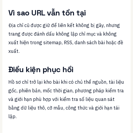
Vì sao URL vẫn tồn tại
Địa chỉ cũ được giữ để liên kết không bị gãy, nhưng
trang được đánh dấu không lập chỉ mục và không
xuất hiện trong sitemap, RSS, danh sách bài hoặc đề
xuất.
Điều kiện phục hồi
Hồ sơ chỉ trở lại kho bài khi có chủ thể nguồn, tài liệu
gốc, phiên bản, mốc thời gian, phương pháp kiểm tra
và giới hạn phù hợp với kiểm tra số liệu quan sát
bằng dữ liệu thô, cỡ mẫu, công thức và giới hạn tái
lập.