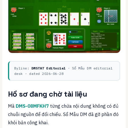
Byline:
DMSTAT Editorial
·
Sổ Mẫu DM
editorial
desk · dated
2026-06-28
Hồ sơ đang chờ tài liệu
Mã
DMS-08MFKH7
từng chứa nội dung không có đủ
chuỗi nguồn để đối chiếu. Sổ Mẫu DM đã gỡ phần đó
khỏi bản công khai.