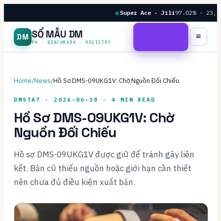
▣
Super Ace · Jili
97.02% · 23,41
SỔ MẪU DM
≡
DM
PH · BENCHMARK · REGISTRY
Home
/
News
/
Hồ Sơ DMS-09UKG1V: Chờ Nguồn Đối Chiếu
DMSTAT
·
2026-06-28
·
4
MIN READ
Hồ Sơ DMS-09UKG1V: Chờ
Nguồn Đối Chiếu
Hồ sơ DMS-09UKG1V được giữ để tránh gãy liên
kết. Bản cũ thiếu nguồn hoặc giới hạn cần thiết
nên chưa đủ điều kiện xuất bản.