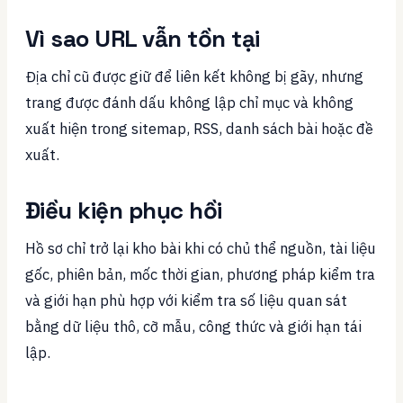
Vì sao URL vẫn tồn tại
Địa chỉ cũ được giữ để liên kết không bị gãy, nhưng
trang được đánh dấu không lập chỉ mục và không
xuất hiện trong sitemap, RSS, danh sách bài hoặc đề
xuất.
Điều kiện phục hồi
Hồ sơ chỉ trở lại kho bài khi có chủ thể nguồn, tài liệu
gốc, phiên bản, mốc thời gian, phương pháp kiểm tra
và giới hạn phù hợp với kiểm tra số liệu quan sát
bằng dữ liệu thô, cỡ mẫu, công thức và giới hạn tái
lập.