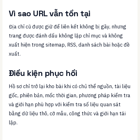
Vì sao URL vẫn tồn tại
Địa chỉ cũ được giữ để liên kết không bị gãy, nhưng
trang được đánh dấu không lập chỉ mục và không
xuất hiện trong sitemap, RSS, danh sách bài hoặc đề
xuất.
Điều kiện phục hồi
Hồ sơ chỉ trở lại kho bài khi có chủ thể nguồn, tài liệu
gốc, phiên bản, mốc thời gian, phương pháp kiểm tra
và giới hạn phù hợp với kiểm tra số liệu quan sát
bằng dữ liệu thô, cỡ mẫu, công thức và giới hạn tái
lập.