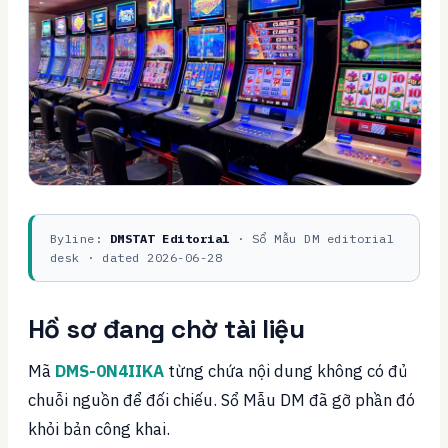
Byline:
DMSTAT Editorial
·
Sổ Mẫu DM
editorial
desk · dated
2026-06-28
Hồ sơ đang chờ tài liệu
Mã
DMS-0N4IIKA
từng chứa nội dung không có đủ
chuỗi nguồn để đối chiếu. Sổ Mẫu DM đã gỡ phần đó
khỏi bản công khai.