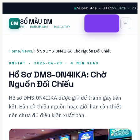
▣
Super Ace · Jili
97.02% · 23,41
SỔ MẪU DM
≡
DM
PH · BENCHMARK · REGISTRY
Home
/
News
/
Hồ Sơ DMS-0N4IIKA: Chờ Nguồn Đối Chiếu
DMSTAT
·
2026-06-28
·
4
MIN READ
Hồ Sơ DMS-0N4IIKA: Chờ
Nguồn Đối Chiếu
Hồ sơ DMS-0N4IIKA được giữ để tránh gãy liên
kết. Bản cũ thiếu nguồn hoặc giới hạn cần thiết
nên chưa đủ điều kiện xuất bản.