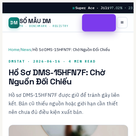
▣
Super Ace · Jili
97.02% · 23,4
SỔ MẪU DM
≡
DM
PH · BENCHMARK · REGISTRY
Home
/
News
/
Hồ Sơ DMS-15HFN7F: Chờ Nguồn Đối Chiếu
DMSTAT
·
2026-06-16
·
4
MIN READ
Hồ Sơ DMS-15HFN7F: Chờ
Nguồn Đối Chiếu
Hồ sơ DMS-15HFN7F được giữ để tránh gãy liên
kết. Bản cũ thiếu nguồn hoặc giới hạn cần thiết
nên chưa đủ điều kiện xuất bản.