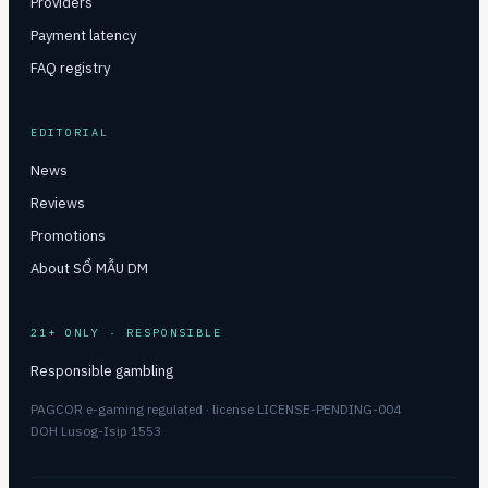
Providers
Payment latency
FAQ registry
EDITORIAL
News
Reviews
Promotions
About
SỔ MẪU DM
21+ ONLY · RESPONSIBLE
Responsible gambling
PAGCOR e-gaming regulated · license LICENSE-PENDING-004
DOH Lusog-Isip 1553