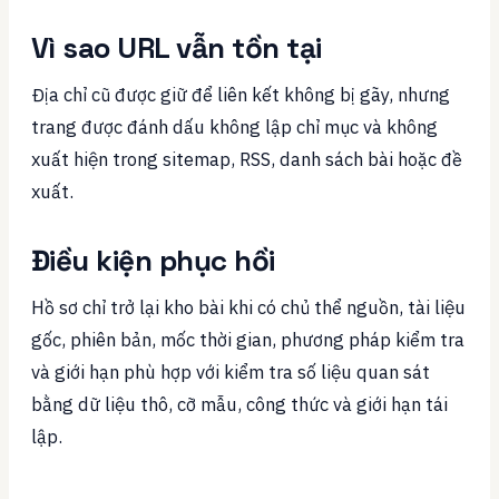
Vì sao URL vẫn tồn tại
Địa chỉ cũ được giữ để liên kết không bị gãy, nhưng
trang được đánh dấu không lập chỉ mục và không
xuất hiện trong sitemap, RSS, danh sách bài hoặc đề
xuất.
Điều kiện phục hồi
Hồ sơ chỉ trở lại kho bài khi có chủ thể nguồn, tài liệu
gốc, phiên bản, mốc thời gian, phương pháp kiểm tra
và giới hạn phù hợp với kiểm tra số liệu quan sát
bằng dữ liệu thô, cỡ mẫu, công thức và giới hạn tái
lập.